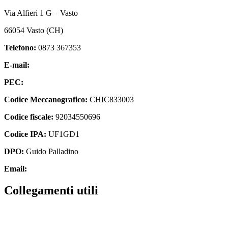
Via Alfieri 1 G – Vasto
66054 Vasto (CH)
Telefono:
0873 367353
E-mail:
chic833003@istruzione.it
PEC:
chic833003@pec.istruzione.it
Codice Meccanografico:
CHIC833003
Codice fiscale:
92034550696
Codice IPA:
UF1GD1
DPO:
Guido Palladino
Email:
guido.palladino.dpo@gmail.com
Collegamenti utili
MIUR