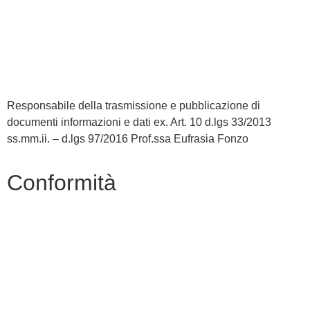
Amministrazione Trasparente
Albo Online
Scuola in Chiaro
Responsabile della trasmissione e pubblicazione di
documenti informazioni e dati ex. Art. 10 d.lgs 33/2013
ss.mm.ii. – d.lgs 97/2016 Prof.ssa Eufrasia Fonzo
Conformità
Privacy Policy
Dichiarazione di accessibilità
Note legali
Accesso Riservato