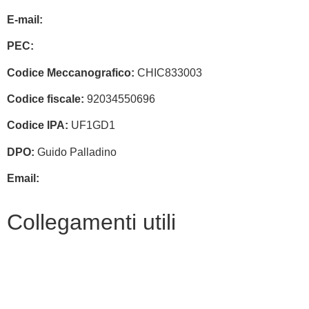
E-mail:
chic833003@istruzione.it
PEC:
chic833003@pec.istruzione.it
Codice Meccanografico:
CHIC833003
Codice fiscale:
92034550696
Codice IPA:
UF1GD1
DPO:
Guido Palladino
Email:
guido.palladino.dpo@gmail.com
Collegamenti utili
MIUR
Accesso Civico