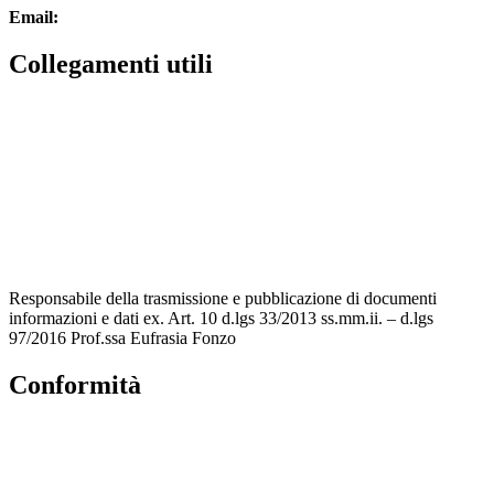
Email:
guido.palladino.dpo@gmail.com
Collegamenti utili
MIUR
Accesso Civico
Amministrazione Trasparente
Albo Online
Scuola in Chiaro
Responsabile della trasmissione e pubblicazione di documenti
informazioni e dati ex. Art. 10 d.lgs 33/2013 ss.mm.ii. – d.lgs
97/2016 Prof.ssa Eufrasia Fonzo
Conformità
Privacy Policy
Dichiarazione di accessibilità