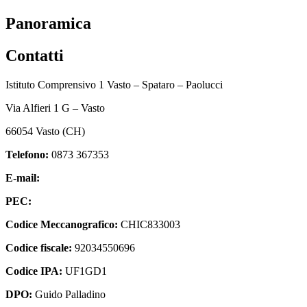
Panoramica
Contatti
Istituto Comprensivo 1 Vasto – Spataro – Paolucci
Via Alfieri 1 G – Vasto
66054 Vasto (CH)
Telefono:
0873 367353
E-mail:
chic833003@istruzione.it
PEC:
chic833003@pec.istruzione.it
Codice Meccanografico:
CHIC833003
Codice fiscale:
92034550696
Codice IPA:
UF1GD1
DPO:
Guido Palladino