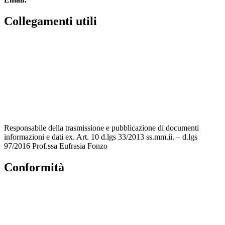
Collegamenti utili
MIUR
Accesso Civico
Amministrazione Trasparente
Albo Online
Scuola in Chiaro
Responsabile della trasmissione e pubblicazione di documenti
informazioni e dati ex. Art. 10 d.lgs 33/2013 ss.mm.ii. – d.lgs
97/2016 Prof.ssa Eufrasia Fonzo
Conformità
Privacy Policy
Dichiarazione di accessibilità
Note legali