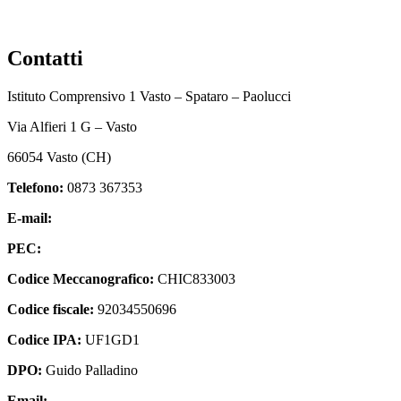
Contatti
Istituto Comprensivo 1 Vasto – Spataro – Paolucci
Via Alfieri 1 G – Vasto
66054 Vasto (CH)
Telefono:
0873 367353
E-mail:
chic833003@istruzione.it
PEC:
chic833003@pec.istruzione.it
Codice Meccanografico:
CHIC833003
Codice fiscale:
92034550696
Codice IPA:
UF1GD1
DPO:
Guido Palladino
Email:
guido.palladino.dpo@gmail.com