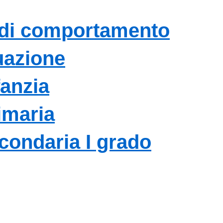
 di comportamento
uazione
fanzia
imaria
condaria I grado