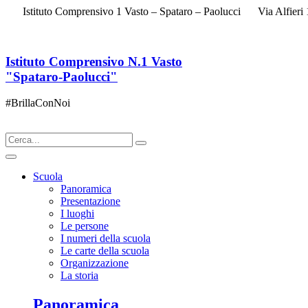
Istituto Comprensivo 1 Vasto – Spataro – Paolucci
Via Alfieri
Istituto Comprensivo N.1 Vasto
"Spataro-Paolucci"
#BrillaConNoi
Scuola
Panoramica
Presentazione
I luoghi
Le persone
I numeri della scuola
Le carte della scuola
Organizzazione
La storia
Panoramica