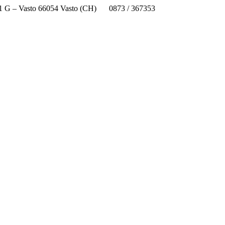
 1 G – Vasto 66054 Vasto (CH)
0873 / 367353
chic833003@istru