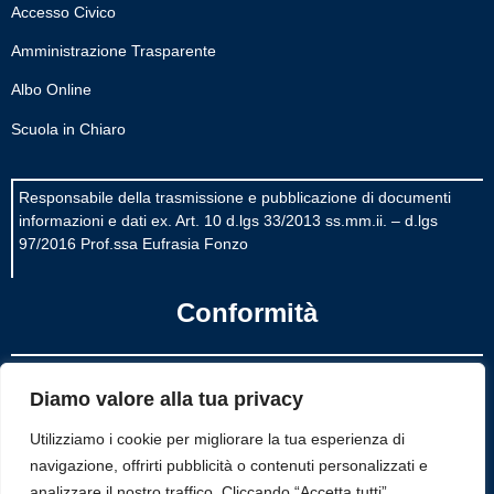
Accesso Civico
Amministrazione Trasparente
Albo Online
Scuola in Chiaro
Responsabile della trasmissione e pubblicazione di documenti
informazioni e dati ex. Art. 10 d.lgs 33/2013 ss.mm.ii. – d.lgs
97/2016 Prof.ssa Eufrasia Fonzo
Conformità
Privacy Policy
Diamo valore alla tua privacy
Dichiarazione di accessibilità
Utilizziamo i cookie per migliorare la tua esperienza di
navigazione, offrirti pubblicità o contenuti personalizzati e
Note legali
analizzare il nostro traffico. Cliccando “Accetta tutti”,