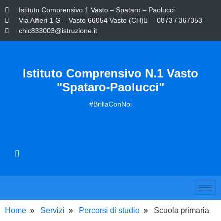
Istituto Comprensivo 1 Vasto – Spataro – Paolucci
Via Alfieri 1 G – Vasto 66054 Vasto (CH)
0873 / 367353
chic833003@istruzione.it
Istituto Comprensivo N.1 Vasto
"Spataro-Paolucci"
#BrillaConNoi
Home
Servizi
Percorsi di studio
Scuola primaria