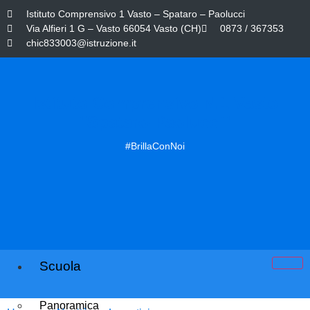
Istituto Comprensivo 1 Vasto – Spataro – Paolucci
Via Alfieri 1 G – Vasto 66054 Vasto (CH)
0873 / 367353
chic833003@istruzione.it
Istituto Comprensivo N.1 Vasto
"Spataro-Paolucci"
#BrillaConNoi
Scuola
Panoramica