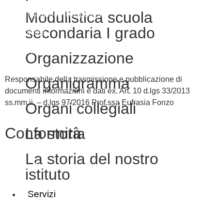
Modulistica scuola
Amministrazione Trasparente
secondaria I grado
Albo Online
Scuola in Chiaro
Organizzazione
Organigramma
Responsabile della trasmissione e pubblicazione di
documenti informazioni e dati ex. Art. 10 d.lgs 33/2013
ss.mm.ii. – d.lgs 97/2016 Prof.ssa Eufrasia Fonzo
Organi collegiali
Conformità
La storia
La storia del nostro
Privacy Policy
istituto
Dichiarazione di accessibilità
Servizi
Note legali