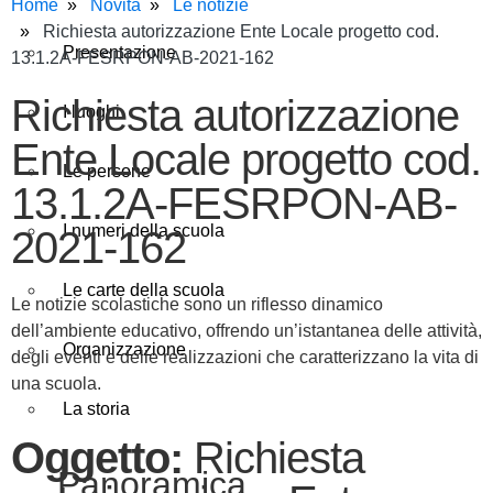
Home
Novità
Le notizie
Richiesta autorizzazione Ente Locale progetto cod.
Presentazione
13.1.2A-FESRPON-AB-2021-162
Richiesta autorizzazione
I luoghi
Ente Locale progetto cod.
Le persone
13.1.2A-FESRPON-AB-
I numeri della scuola
2021-162
Le carte della scuola
Le notizie scolastiche sono un riflesso dinamico
dell’ambiente educativo, offrendo un’istantanea delle attività,
Organizzazione
degli eventi e delle realizzazioni che caratterizzano la vita di
una scuola.
La storia
Oggetto:
Richiesta
Panoramica