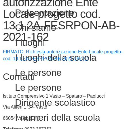
autorizzazione Ente
Locale progetto cod.
Presentazione
13.1.2A-FESRPON-AB-
Chi siamo
2021-162
I luoghi
FIRMATO_Richiesta-autorizzazione-Ente-Locale-progetto-
I luoghi della scuola
cod.-13.1.2A-FESRPON-AB-2021-162 (1)
Le persone
Contatti
Le persone
Istituto Comprensivo 1 Vasto – Spataro – Paolucci
Dirigente scolastico
Via Alfieri 1 G – Vasto
I numeri della scuola
66054 Vasto (CH)