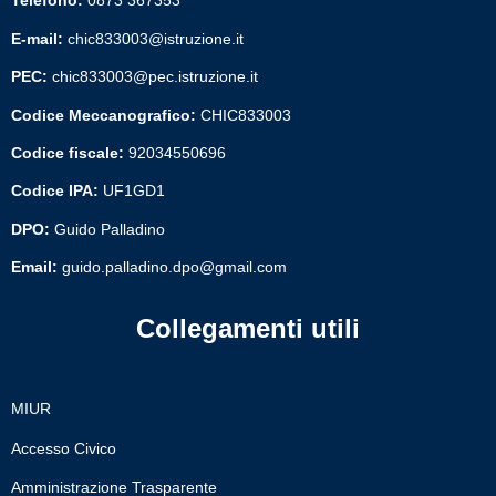
Telefono:
0873 367353
Presentazione
E-mail:
chic833003@istruzione.it
Chi siamo
PEC:
chic833003@pec.istruzione.it
I luoghi
Codice Meccanografico:
CHIC833003
I luoghi della scuola
Codice fiscale:
92034550696
Le persone
Codice IPA:
UF1GD1
Le persone
DPO:
Guido Palladino
Dirigente scolastico
Email:
guido.palladino.dpo@gmail.com
I numeri della scuola
Collegamenti utili
La scuola in numeri
Le carte della scuola
MIUR
Regolamenti e codici di
Accesso Civico
comportamento
Amministrazione Trasparente