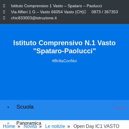
Istituto Comprensivo 1 Vasto – Spataro – Paolucci
Via Alfieri 1 G – Vasto 66054 Vasto (CH)
0873 / 367353
chic833003@istruzione.it
Istituto Comprensivo N.1 Vasto
"Spataro-Paolucci"
#BrillaConNoi
Scuola
Panoramica
Home
Novità
Le notizie
Open Day IC1 VASTO