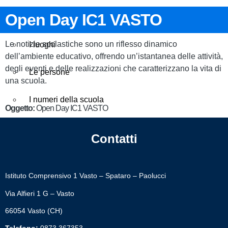
Open Day IC1 VASTO
Presentazione
Le notizie scolastiche sono un riflesso dinamico
I luoghi
dell’ambiente educativo, offrendo un’istantanea delle attività,
degli eventi e delle realizzazioni che caratterizzano la vita di
Le persone
una scuola.
I numeri della scuola
Oggetto:
Open Day IC1 VASTO
Le carte della scuola
Contatti
Organizzazione
Istituto Comprensivo 1 Vasto – Spataro – Paolucci
La storia
Via Alfieri 1 G – Vasto
66054 Vasto (CH)
Panoramica