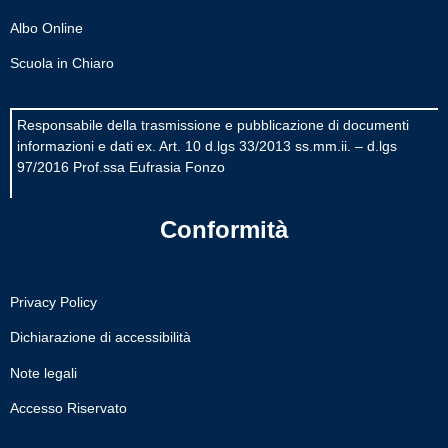
Regolamento di evacuazione
Albo Online
Modulistica scuola infanzia
Scuola in Chiaro
Modulistica scuola primaria
Modulistica scuola secondaria I grado
Responsabile della trasmissione e pubblicazione di documenti
informazioni e dati ex. Art. 10 d.lgs 33/2013 ss.mm.ii. – d.lgs
Organizzazione
97/2016 Prof.ssa Eufrasia Fonzo
Organigramma
Organi collegiali
Conformità
La storia
La storia del nostro istituto
Privacy Policy
Servizi
Dichiarazione di accessibilità
Note legali
Panoramica
Accesso Riservato