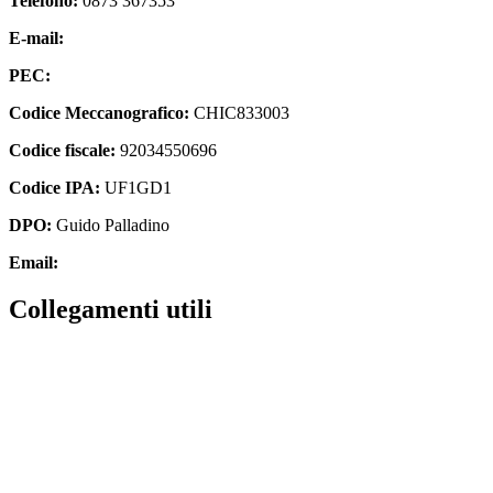
Telefono:
0873 367353
E-mail:
chic833003@istruzione.it
PEC:
chic833003@pec.istruzione.it
Codice Meccanografico:
CHIC833003
Codice fiscale:
92034550696
Codice IPA:
UF1GD1
DPO:
Guido Palladino
Email:
guido.palladino.dpo@gmail.com
Collegamenti utili
MIUR
Accesso Civico
Amministrazione Trasparente
Albo Online