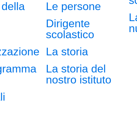
s
 della
Le persone
L
Dirigente
n
scolastico
zzazione
La storia
gramma
La storia del
nostro istituto
li