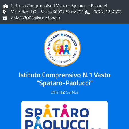
Istituto Comprensivo 1 Vasto – Spataro – Paolucci
Via Alfieri 1 G – Vasto 66054 Vasto (CH)
0873 / 367353
chic833003@istruzione.it
Istituto Comprensivo N.1 Vasto
"Spataro-Paolucci"
#BrillaConNoi