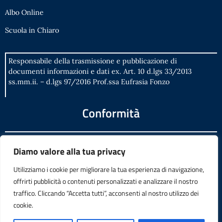
Albo Online
Scuola in Chiaro
Responsabile della trasmissione e pubblicazione di
documenti informazioni e dati ex. Art. 10 d.lgs 33/2013
ss.mm.ii. – d.lgs 97/2016 Prof.ssa Eufrasia Fonzo
Conformità
Diamo valore alla tua privacy
Privacy Policy
Dichiarazione di accessibilità
Utilizziamo i cookie per migliorare la tua esperienza di navigazione,
offrirti pubblicità o contenuti personalizzati e analizzare il nostro
Note legali
traffico. Cliccando “Accetta tutti”, acconsenti al nostro utilizzo dei
Accesso Riservato
cookie.