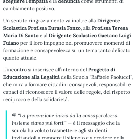
scegliere l’empatia
e la
denuncia
come strumenti di
cambiamento positivo.
Un sentito ringraziamento va inoltre alla
Dirigente
Scolastica Prof.ssa Eurasia Fonzo
, alla
Prof.ssa Teresa
Maria Di Santo
e al
Dirigente Scolastico Gaetano Luigi
Fuiano
per il loro impegno nel promuovere momenti di
formazione e consapevolezza su un tema tanto delicato
quanto attuale.
L’incontro si inserisce all’interno del
Progetto di
Educazione alla Legalità
della Scuola “Raffaele Paolucci”,
che mira a formare cittadini consapevoli, responsabili e
capaci di riconoscere il valore delle regole, del rispetto
reciproco e della solidarietà.
💬
“La prevenzione inizia dalla consapevolezza.
Insieme siamo più forti!”
— è il messaggio che la
scuola ha voluto trasmettere agli studenti,
invitandoli a rompere il silenzio e a credere nella