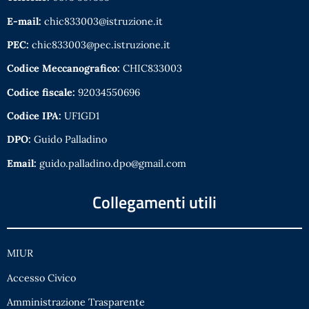
E-mail:
chic833003@istruzione.it
PEC:
chic833003@pec.istruzione.it
Codice Meccanografico:
CHIC833003
Codice fiscale:
92034550696
Codice IPA:
UF1GD1
DPO:
Guido Palladino
Email:
guido.palladino.dpo@gmail.com
Collegamenti utili
MIUR
Accesso Civico
Amministrazione Trasparente