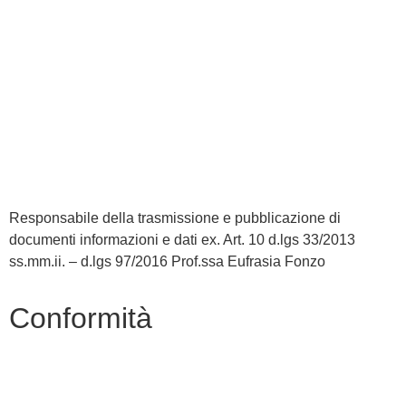
MIUR
Accesso Civico
Amministrazione Trasparente
Albo Online
Scuola in Chiaro
Responsabile della trasmissione e pubblicazione di
documenti informazioni e dati ex. Art. 10 d.lgs 33/2013
ss.mm.ii. – d.lgs 97/2016 Prof.ssa Eufrasia Fonzo
Conformità
Privacy Policy