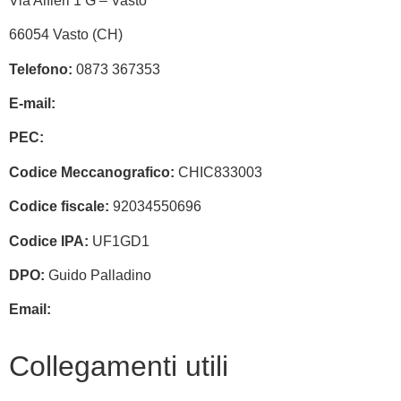
Via Alfieri 1 G – Vasto
66054 Vasto (CH)
Telefono:
0873 367353
E-mail:
chic833003@istruzione.it
PEC:
chic833003@pec.istruzione.it
Codice Meccanografico:
CHIC833003
Codice fiscale:
92034550696
Codice IPA:
UF1GD1
DPO:
Guido Palladino
Email:
guido.palladino.dpo@gmail.com
Collegamenti utili